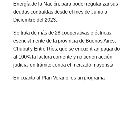
Energía de la Nación, para poder regularizar sus
deudas contraídas desde el mes de Junio a
Diciembre del 2023.
Se trata de más de 28 cooperativas eléctricas,
esencialmente de la provincia de Buenos Aires,
Chubut y Entre Ríos; que se encuentran pagando
al 100% la factura corriente y no tienen acción
judicial en trámite contra el mercado mayorista.
En cuanto al Plan Verano, es un programa
diseñado para garantizar el flujo de energía
eléctrica en zonas críticas de la Provincia de
Buenos Aires durante la temporada de verano,
cuando el consumo se incrementa
considerablemente. Este proyecto incluye la
colaboración con cooperativas y empresas
distribuidoras de energía, y se enmarca en una