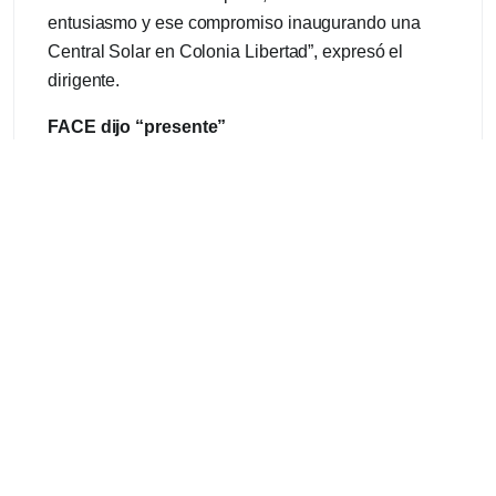
entusiasmo y ese compromiso inaugurando una
Central Solar en Colonia Libertad”, expresó el
dirigente.
FACE dijo “presente”
Esta mañana, la mesa directiva y síndica de FACE
estuvo presente en la sede de la Cooperativa
Eléctrica Monte Caseros.
José Álvarez, el
presidente de la Federación
, agradeció a través
de sus redes sociales la bienvenida y la atención
del consejo administrativo y del personal de la
cooperativa.
Así mismo, participaron del acto de apertura oficial,
“lindo momento. Quedó inaugurada la planta
fotovoltaica solar en Monte Caseros, provincia de
Corrientes, gran satisfacción por el trabajo