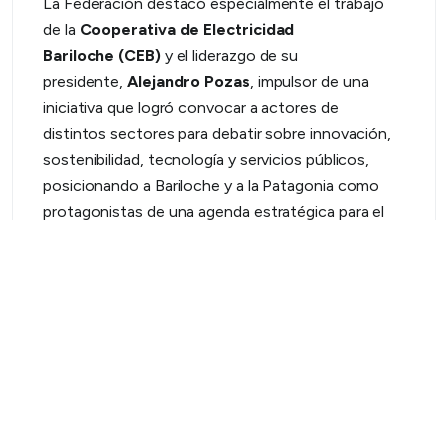
La Federación destacó especialmente el trabajo
de la
Cooperativa de Electricidad
Bariloche
(CEB)
y el liderazgo de su
presidente,
Alejandro Pozas
, impulsor de una
iniciativa que logró convocar a actores de
distintos sectores para debatir sobre innovación,
sostenibilidad, tecnología y servicios públicos,
posicionando a Bariloche y a la Patagonia como
protagonistas de una agenda estratégica para el
futuro.
Asimismo, se agradece especialmente a
Fundalat
,
representada por Guillermo Usandivaras, por su
valioso acompañamiento y por el rol central
desempeñado en la organización y desarrollo de
este encuentro, que permitió generar un espacio
de diálogo e intercambio entre distintos actores y
avanzar en conversaciones orientadas a la