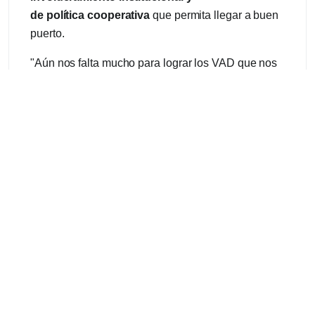
de política cooperativa
que permita llegar a buen
puerto.
"Aún nos falta mucho para lograr los VAD que nos
aseguren poder prestar el servicio y las inversiones
en forma correcta, no cabe duda alguna que la
transición energética, la inserción de las energías
renovables, la eficiencia energética, la educación y
la formación profesional para lograr el consumo
correcto e inteligente son situaciones contenidas
en las reuniones diarias de nuestra gente, pero
primero lo primero,
lograr sostener el
funcionamiento de nuestras cooperativas para
luego pasar a la inversión
.
"A estos temas debemos agregar que aún queda
un camino a recorrer para lograr la inclusión de
todas las cooperativas que prestan el servicio