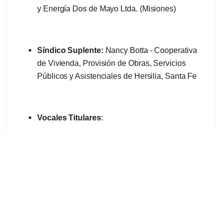
y Energía Dos de Mayo Ltda. (Misiones)
Síndico Suplente:
Nancy Botta - Cooperativa
de Vivienda, Provisión de Obras, Servicios
Públicos y Asistenciales de Hersilia, Santa Fe
Vocales Titulares
:
-Santiago Barrientos - Cooperativa de Servicios
Públicos, Asistenciales, Consumo y Vivienda de
Río Grande Ltda. (Tierra del Fuego)
-Ruben Stockmayer - Cooperativa de Electricidad
de Montecarlo Ltda. (Misiones)
-Alberto Vago - Cooperativa de Electricidad y