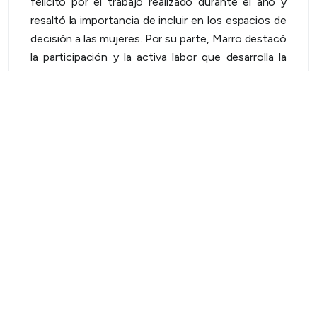
felicitó por el trabajo realizado durante el año y
resaltó la importancia de incluir en los espacios de
decisión a las mujeres. Por su parte, Marro destacó
la participación y la activa labor que desarrolla la
regional.
La zonal cooperativa Centro Oeste de FACE
Córdoba comprende a las distribuidoras eléctricas
de los departamentos provinciales de Río
Segundo, Tercero Arriba, Juárez Celman, General
San Martín y el norte del departamento Río Cuarto.
Volver a todas las noticias