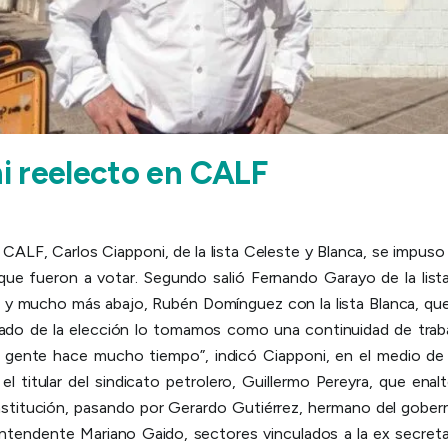
i reelecto en CALF
 CALF, Carlos Ciapponi, de la lista Celeste y Blanca, se impu
que fueron a votar. Segundo salió Fernando Garayo de la list
o y mucho más abajo, Rubén Domínguez con la lista Blanca, que
ltado de la elección lo tomamos como una continuidad de tra
 gente hace mucho tiempo”, indicó Ciapponi, en el medio de 
l titular del sindicato petrolero, Guillermo Pereyra, que enalt
institución, pasando por Gerardo Gutiérrez, hermano del gober
intendente Mariano Gaido, sectores vinculados a la ex secreta