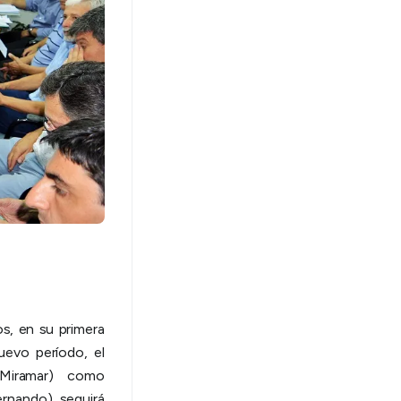
s, en su primera
uevo período, el
iramar) como
rnando) seguirá