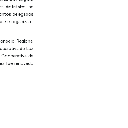
 distritales, se
stintos delegados
e se organiza el
Consejo Regional
ooperativa de Luz
a Cooperativa de
ones fue renovado
la cooperativa en
la Cooperativa de
ada por Santiago
a de la Regional
o el Consejo de