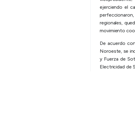
ejerciendo el c
perfeccionaron, 
regionales, que
movimiento coope
De acuerdo con 
Noroeste, se inc
y Fuerza de So
Electricidad de 
con idéntica del
la delegación su
Electricidad de
Watson, y la Co
Calamuchita qu
Administración.
Fuente. Prensa