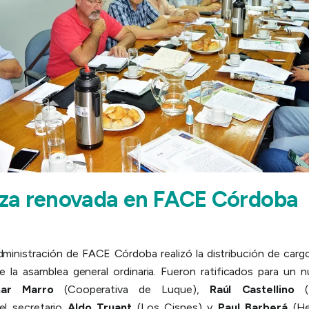
za renovada en FACE Córdoba
dministración de FACE Córdoba realizó la distribución de cargo
e la asamblea general ordinaria. Fueron ratificados para un n
ar Marro
(Cooperativa de Luque),
Raúl Castellino
(M
 el secretario
Aldo Truant
(Los Cisnes) y
Paul Barberá
(He