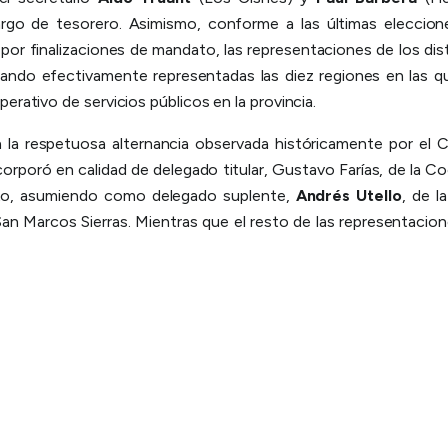
argo de tesorero. Asimismo, conforme a las últimas elecciones
por finalizaciones de mandato, las representaciones de los di
dando efectivamente representadas las diez regiones en las qu
rativo de servicios públicos en la provincia.
la respetuosa alternancia observada históricamente por el 
orporó en calidad de delegado titular, Gustavo Farías, de la C
to, asumiendo como delegado suplente,
Andrés Utello
, de l
San Marcos Sierras. Mientras que el resto de las representaci
egación personal, dos regionales refrendaron las funciones de 
plente, aunque con distinto mandato subjetivo. Es el caso de 
 Santa Eufemia, de la Regional Centro Sur, ahora represent
operativa de Luz y Fuerza y Aguas Corrientes de La Cumbrecit
e, por intermedio de
José González
, continúa integrand
 FACE Córdoba