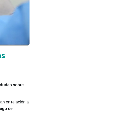
as
n dudas sobre
an en relación a
uego de