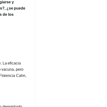
giarse y
es?, ¿se puede
s de los
 La eficacia
e vacuna, pero
 Florencia Cahn,
an demostrado