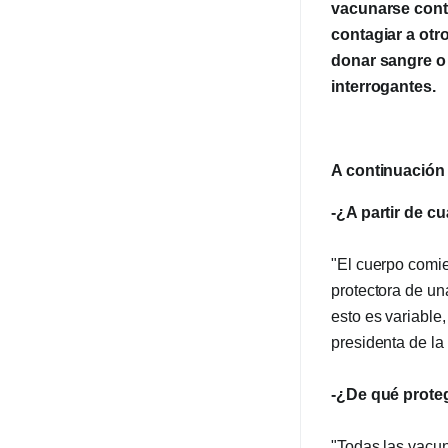
vacunarse cont
contagiar a otr
donar sangre o 
interrogantes.
A continuación
-¿A partir de 
"El cuerpo comie
protectora de un
esto es variable
presidenta de l
-¿De qué prote
"Todas las vacu