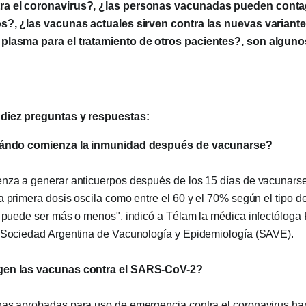
ra el coronavirus?, ¿las personas vacunadas pueden conta
os?, ¿las vacunas actuales sirven contra las nuevas variant
plasma para el tratamiento de otros pacientes?, son alguno
 diez preguntas y respuestas:
cuándo comienza la inmunidad después de vacunarse?
nza a generar anticuerpos después de los 15 días de vacunarse.
a primera dosis oscila como entre el 60 y el 70% según el tipo d
, puede ser más o menos", indicó a Télam la médica infectóloga
a Sociedad Argentina de Vacunología y Epidemiología (SAVE).
gen las vacunas contra el SARS-CoV-2?
nas aprobadas para uso de emergencia contra el coronavirus h