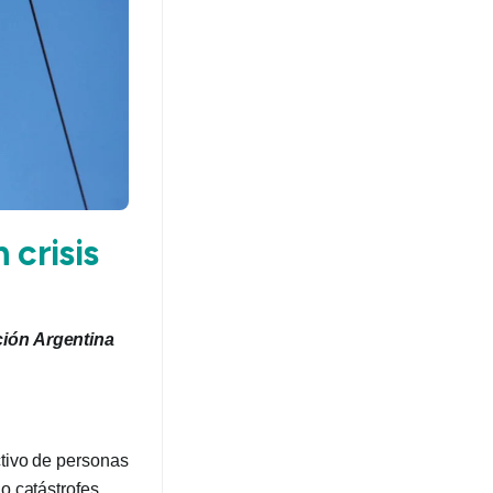
 crisis
ción Argentina
ctivo de personas
o catástrofes.