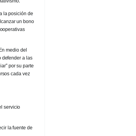
rativismo.
a la posición de
lcanzar un bono
cooperativas
 En medio del
 defender a las
r” por su parte
ursos cada vez
l servicio
cir la fuente de