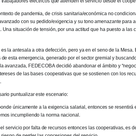
s trabajadores eléctricos que atienden el servicio desde el coope
ntexto de pandemia, de crisis sanitaria/económica no condicion
avanzado con su pedido/exigencia y su tono amenazante para a
. Una situación de tensión, por una actitud que ha puesto a las 
 es la antesala a otra defección, pero ya en el seno de la Mesa.
s de esta emergencia, generado por el sector gremial y buscando
 la avanzada, FEDECOBA decidió abandonar el ámbito y “negocia
ntereses de las bases cooperativas que se sostienen con los rec
.
ario puntualizar este escenario:
e únicamente a la exigencia salarial, entonces se resentirá e
remos incumpliendo la norma nacional.
servicio por falta de recursos entonces las cooperativas, es de
l riesgo de perder las concesiones del servicio.