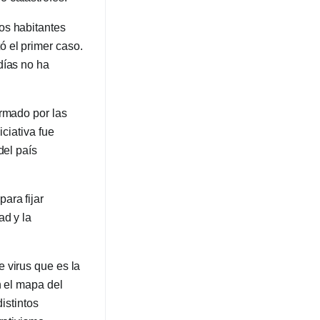
os habitantes
 el primer caso.
días no ha
ormado por las
iciativa fue
del país
ara fijar
ad y la
 virus que es la
n el mapa del
istintos