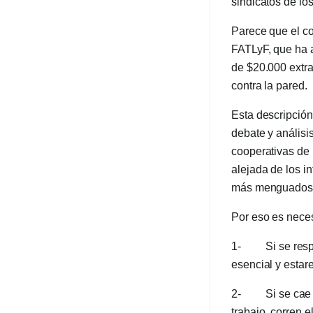
sindicatos de lo
Parece que el co
FATLyF, que ha 
de $20.000 extra
contra la pared.
Esta descripción
debate y análisi
cooperativas de
alejada de los i
más menguados
Por eso es neces
1- Si se respond
esencial y esta
2- Si se cae el 
trabajo, corren e