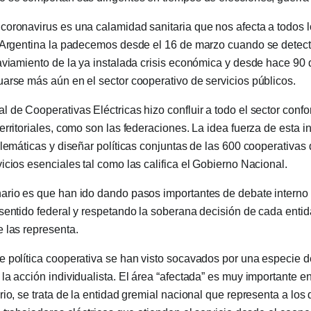
oronavirus es una calamidad sanitaria que nos afecta a todos l
 Argentina la padecemos desde el 16 de marzo cuando se detectó
aviamiento de la ya instalada crisis económica y desde hace 90 
arse más aún en el sector cooperativo de servicios públicos.
 de Cooperativas Eléctricas hizo confluir a todo el sector conf
rritoriales, como son las federaciones. La idea fuerza de esta in
blemáticas y diseñar políticas conjuntas de las 600 cooperativas 
icios esenciales tal como las califica el Gobierno Nacional.
rio es que han ido dando pasos importantes de debate interno p
sentido federal y respetando la soberana decisión de cada entid
 las representa.
 política cooperativa se han visto socavados por una especie de
la acción individualista. El área “afectada” es muy importante e
io, se trata de la entidad gremial nacional que representa a los d