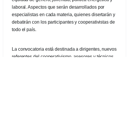
laboral. Aspectos que serán desarrollados por
especialistas en cada materia, quienes disertarán y
debatirán con los participantes y cooperativistas de
todo el país.
La convocatoria está destinada a dirigentes, nuevos
referentes del cooperativismo, asesores y técnicos
de las cooperativas asociadas. Además, se contará
con la presencia de destacadas autoridades
provinciales y nacionales.
La actividad es abierta y gratuita. Quienes deseen
participar deben pre-acreditarse a través del
siguiente enlace:
https://www.eventbrite.com.ar/e/xx-
congreso-nacional-de-face-17-y-1811-invita-
cooperativa-calf-tickets-444012662827