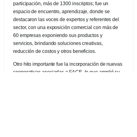
participación, más de 1300 inscriptos; fue un
espacio de encuentro, aprendizaje, donde se
destacaron las voces de expertos y referentes del
sector, con una exposición comercial con más de
60 empresas exponiendo sus productos y
servicios, brindando soluciones creativas,
reducción de costos y otros beneficios.
Otro hito importante fue la incorporación de nuevas
cooperativas asociadas a FACE, lo que amplió su
red de representación a nivel nacional. Esta
expansión no solo fortalece la capacidad de FACE
para actuar como interlocutor entre las cooperativas
y el Estado, sino que también fomenta el
intercambio de experiencias, conocimientos y
recursos entre las entidades, promoviendo el
desarrollo colectivo y la mejora continua de los
servicios.