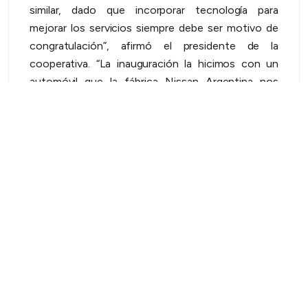
similar, dado que incorporar tecnología para
mejorar los servicios siempre debe ser motivo de
congratulación”, afirmó el presidente de la
cooperativa. “La inauguración la hicimos con un
automóvil que la fábrica Nissan Argentina nos
prestó”, reveló el cooperativista. “A partir de ahora,
cualquiera que tenga un vehículo que requiera esa
carga, podrá ir hasta la planta, que además será un
servicio gratuito porque todavía no está legislado
cómo será la comercialización para la carga”,
explicó el dirigente entrerriano.