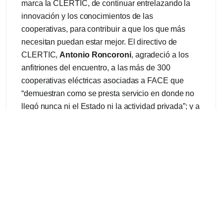
marca la CLERTIC, de continuar entrelazando la
innovación y los conocimientos de las
cooperativas, para contribuir a que los que más
necesitan puedan estar mejor. El directivo de
CLERTIC,
Antonio Roncoroni
, agradeció a los
anfitriones del encuentro, a las más de 300
cooperativas eléctricas asociadas a FACE que
“demuestran como se presta servicio en donde no
llegó nunca ni el Estado ni la actividad privada”; y a
las pymes de servicios de telecomunicaciones que
también hacen frente al desafío de brindar el
servicio con problemas territoriales o geográficos,
difícil acceso, poca gente por kilómetro cuadrado y
problemas económicos.