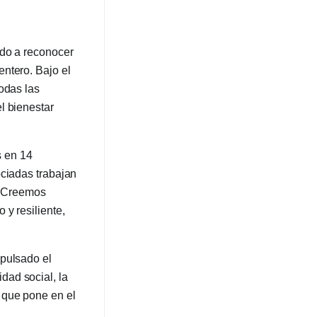
ado a reconocer
ntero. Bajo el
odas las
l bienestar
s en 14
ociadas trabajan
s. Creemos
y resiliente,
mpulsado el
dad social, la
 que pone en el