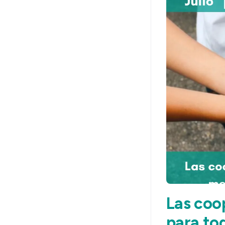
Las coo
para to