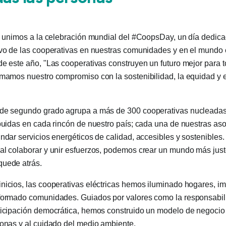
os unimos a la celebración mundial del #CoopsDay, un día dedic
ivo de las cooperativas en nuestras comunidades y en el mundo e
de este año, "Las cooperativas construyen un futuro mejor para t
rmamos nuestro compromiso con la sostenibilidad, la equidad y e
 de segundo grado agrupa a más de 300 cooperativas nucleada
ibuidas en cada rincón de nuestro país; cada una de nuestras as
indar servicios energéticos de calidad, accesibles y sostenible
al colaborar y unir esfuerzos, podemos crear un mundo más justo 
quede atrás.
nicios, las cooperativas eléctricas hemos iluminado hogares, i
formado comunidades. Guiados por valores como la responsabili
ticipación democrática, hemos construido un modelo de negocio
sonas y al cuidado del medio ambiente.