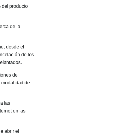
 del producto
erca de la
ue, desde el
ncelación de los
delantados.
ciones de
la modalidad de
a las
ternet en las
e abrir el