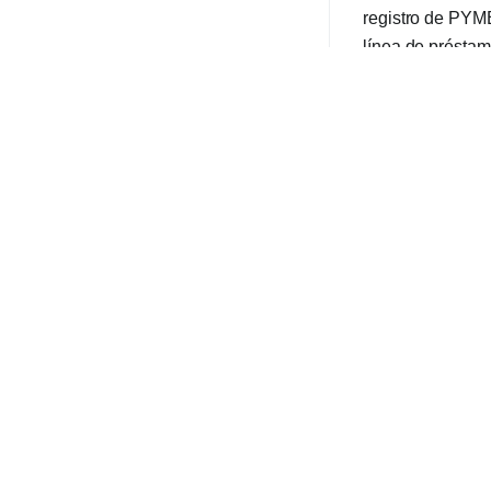
registro de PYME
línea de présta
las entidades de
Además, el Inaes
otorgue el regist
economía formal
Siguiendo las inq
Ministerio de Tr
Línea 1. Confirm
Recuperación Pro
inscribirse en l
trabajador.
En virtud de la 
emergencia´´. Co
colaborando con