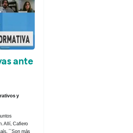
vas ante
rativos y
suntos
 Allí, Cafiero
país. ´´Son más