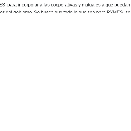
S, para incorporar a las cooperativas y mutuales a que puedan 
mos del gobierno. Se busca que todo lo que sea para PYMES, se
 la economía social.
 está trabajando en un trámite exprés para que en no más de un
ro a las entidades que soliciten la personería y puedan reinserta
.
uietudes de los diputados, el titular del Inaes sostuvo que, por 
abajo, las cooperativas y mutuales podrán acceder al programa R
ó que 300 cooperativas ya solicitaron acceder al Repro (Progr
ductiva) que destina 16 mil pesos por trabajador y otras 900 pi
a ayuda económica ´´Línea 1´´, que asigna entre 6 y 9 mil pesos 
emergencia, mencionó ´´hemos puesto el sector cooperativo en fu
operativas textiles están trabajando en la producción de barbijo
 la Universidad de Buenos Aires en la impresión de máscaras f