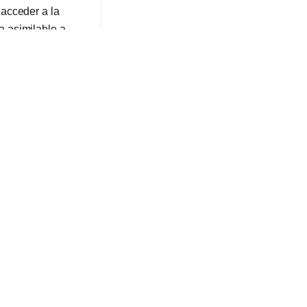
acceder a la
a asimilable a
 mes, se le
rse en la
su gestión ante el
epro y a la
ama de
dieron
para cada
nción de la
s y otras
aciales. También