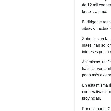
de 12 mil cooper
bruto´´, afirmó.
El dirigente res
situación actual
Sobre los reclam
Inaes, han solic
intereses por la
Así mismo, ratif
habilitar ventani
pago más extendi
En esta misma lí
cooperativas que 
provincias.
Por otra parte, C