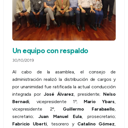
Un equipo con respaldo
30/10/2019
Al cabo de la asamblea, el consejo de
administración realizó la distribución de cargos y
por unanimidad fue ratificada la actual conducción
integrada por
José Álvarez
, presidente;
Nelso
Bernadi
, vicepresidente 1º;
Mario Ybars
,
vicepresidente 2º,
Guillermo Farabaello
,
secretario;
Juan Manuel Eula
, prosecretario;
Fabricio Uberti
, tesorero y
Catalino Gómez
,