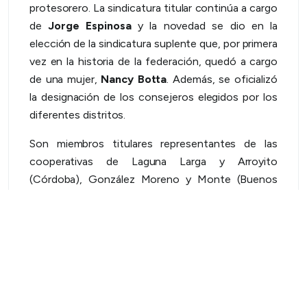
protesorero. La sindicatura titular continúa a cargo
de
Jorge Espinosa
y la novedad se dio en la
elección de la sindicatura suplente que, por primera
vez en la historia de la federación, quedó a cargo
de una mujer,
Nancy Botta
. Además, se oficializó
la designación de los consejeros elegidos por los
diferentes distritos.
Son miembros titulares representantes de las
cooperativas de Laguna Larga y Arroyito
(Córdoba), González Moreno y Monte (Buenos
Aires), Río colorado (Río Negro), Monte Caseros
(Corrientes), General Pico (La Pampa), Clorinda
(Formosa), CALF (Neuquén), Río Mayo (Chubut) y
La Unión (Chaco). Los suplentes son: Las Flores y
Parada Robles (Buenos Aires), Almafuerte, Luque y
Miramar (Córdoba), General San Martín (Entre
Ríos), General Alvear (Mendoza), Intendente