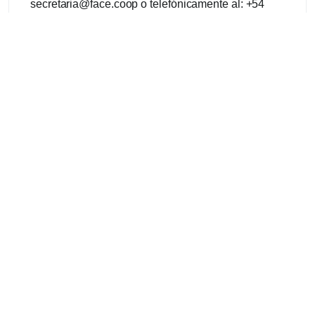
secretaria@face.coop o telefónicamente al: +54
011 5031-3223 o vía Whats App al 1138689880.
Programa XXI Congreso Nacional de FACE