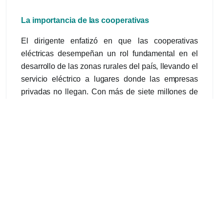
La importancia de las cooperativas
El dirigente enfatizó en que las cooperativas
eléctricas desempeñan un rol fundamental en el
desarrollo de las zonas rurales del país, llevando el
servicio eléctrico a lugares donde las empresas
privadas no llegan. Con más de siete millones de
usuarios en todo el territorio nacional, las
cooperativas son un actor clave en la matriz
energética argentina.
El presidente también abordó la compleja situación
tarifaria que enfrentan las cooperativas en
diferentes provincias, algunas están en un camino
estable y otras no, usuarios y usuarias a los que les
cuesta pagar el servicio. “Tenemos que trabajar con
los gobiernos y sabemos muy bien que cada