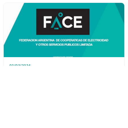
02/03/2024
Federación Argentina de Cooperativas de
Electricidad y Otros Servicios Públicos
La Federación Argentina de Cooperativas de Electricidad
y Otros Servicios Públicos, ve como positiva la
convocatoria al diálogo de parte del Presidente Javier M…
Leer más